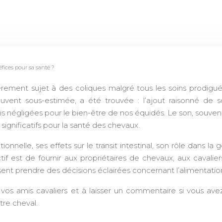
fices pour sa santé ?
èrement sujet à des coliques malgré tous les soins prodigué
souvent sous-estimée, a été trouvée : l’ajout raisonné de
is négligées pour le bien-être de nos équidés. Le son, souve
significatifs pour la santé des chevaux.
onnelle, ses effets sur le transit intestinal, son rôle dans la
tif est de fournir aux propriétaires de chevaux, aux cavali
uissent prendre des décisions éclairées concernant l’alimentati
c vos amis cavaliers et à laisser un commentaire si vous av
otre cheval.