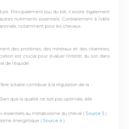
re. Principalement issu du blé, il existe également
’autres nutriments essentiels. Contrairement à l’idée
n animale, notamment pour les chevaux.
lement des protéines, des minéraux et des vitamines,
ition est crucial pour évaluer l’intérêt du son dans
al de l’équidé.
a fibre soluble contribue à la régulation de la
en que la qualité ne soit pas optimale, elle
x essentiels au métabolisme du cheval (
Source 3
).
olisme énergétique (
Source 4
).