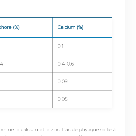
hore (%)
Calcium (%)
0.1
.4
0.4-0.6
0.09
0.05
omme le calcium et le zinc. L’acide phytique se lie à