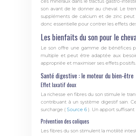
ces minéraux dans le tractus gastro-intest
son avant de le donner au cheval. Le tre
suppléments de calcium et de zinc peut 
donc essentielle pour contrer les effets des
Les bienfaits du son pour le cheva
Le son offre une gamme de bénéfices poten
multiple et peut être adaptée aux besoin
appropriée et maximiser ses effets positifs
Santé digestive : le moteur du bien-être
Effet laxatif doux
La richesse en fibres du son stimule le trans
contribuant à un système digestif sain. 
surcharge (
Source 6
). Un apport suffisant
Prévention des coliques
Les fibres du son stimulent la motilité int