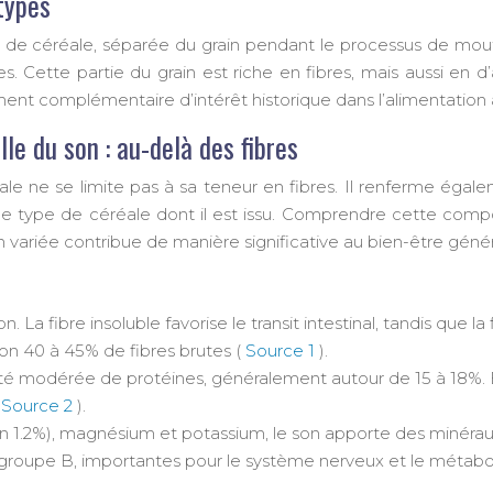
 types
n de céréale, séparée du grain pendant le processus de moutu
es. Cette partie du grain est riche en fibres, mais aussi en d
iment complémentaire d’intérêt historique dans l’alimentatio
le du son : au-delà des fibres
ale ne se limite pas à sa teneur en fibres. Il renferme éga
 le type de céréale dont il est issu. Comprendre cette compos
 variée contribue de manière significative au bien-être génér
n. La fibre insoluble favorise le transit intestinal, tandis que l
ron 40 à 45% de fibres brutes (
Source 1
).
té modérée de protéines, généralement autour de 15 à 18%. Bi
(
Source 2
).
n 1.2%), magnésium et potassium, le son apporte des minérau
 groupe B, importantes pour le système nerveux et le métab