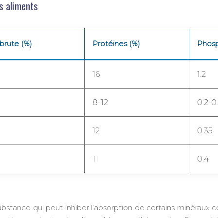
es aliments
 brute (%)
Protéines (%)
Phosp
16
1.2
8-12
0.2-0
12
0.35
11
0.4
ubstance qui peut inhiber l’absorption de certains minéraux c