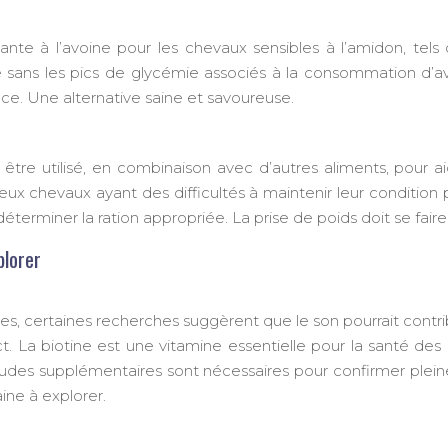
sante à l’avoine pour les chevaux sensibles à l’amidon, t
e sans les pics de glycémie associés à la consommation d’avoi
ce. Une alternative saine et savoureuse.
t être utilisé, en combinaison avec d’autres aliments, pour
x chevaux ayant des difficultés à maintenir leur condition 
 déterminer la ration appropriée. La prise de poids doit se fai
plorer
, certaines recherches suggèrent que le son pourrait contribu
t. La biotine est une vitamine essentielle pour la santé des
études supplémentaires sont nécessaires pour confirmer plei
ine à explorer.