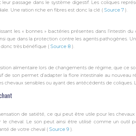
ant leur passage dans le système digestif. Les coliques repr
ale. Une ration riche en fibres est donc la clé (
Source 7
).
sant les « bonnes » bactéries présentes dans l’intestin du c
insi que dans la protection contre les agents pathogènes. Une 
t donc très bénéfique (
Source 8
).
transition alimentaire lors de changements de régime, que ce 
f de son permet d’adapter la flore intestinale au nouveau rég
les chevaux sensibles ou ayant des antécédents de coliques
nchant
ensation de satiété, ce qui peut être utile pour les chevaux 
 le cheval. Le son peut ainsi être utilisé comme un outil p
santé de votre cheval (
Source 9
).