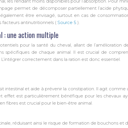
inal, les rendant moins disponibles pour l’absorption. Pour m
mpage permet de décomposer partiellement l’acide phytique, 
également être envisagé, surtout en cas de consommation 
 facteurs antinutritionnels (
Source 5
).
l : une action multiple
tiels pour la santé du cheval, allant de l’amélioration de
s spécifiques de chaque animal. Il est crucial de compren
. L’intégrer correctement dans la ration est donc essentiel.
it intestinal et aide à prévenir la constipation. Il agit comme 
Cet effet est particulièrement bénéfique pour les chevaux a
 en fibres est crucial pour le bien-être animal.
estinale, réduisant ainsi le risque de formation de bouchons et