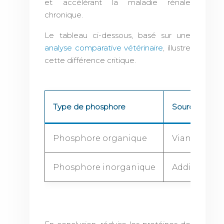
et accélérant la maladie rénale
chronique.
Le tableau ci-dessous, basé sur une
analyse comparative vétérinaire
, illustre
cette différence critique.
Type de phosphore
Source
Phosphore organique
Viande fraîc
Phosphore inorganique
Additifs (ph
Compar