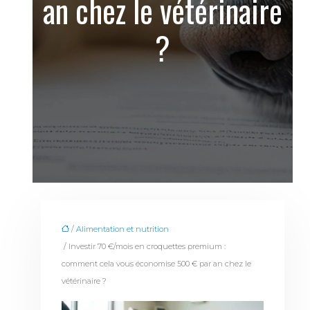
an chez le vétérinaire
?
/
Alimentation et nutrition
/ Investir 70 €/mois en croquettes premium :
comment cela vous économise 500 € par an chez le
vétérinaire ?