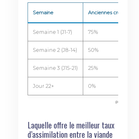
Semaine
Anciennes croquettes
Semaine 1 (J1-7)
75%
Semaine 2 (J8-14)
50%
Semaine 3 (J15-21)
25%
Jour 22+
0%
Protocole de 
Laquelle offre le meilleur taux
d’assimilation entre la viande