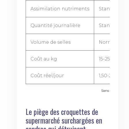
Assimilation nutriments
Standard (6
Quantité journalière
Standard
Volume de selles
Normal à a
Coût au kg
15-25€
Coût réel/jour
1,50-2€
Sans céréales clas
Le piège des croquettes de
supermarché surchargées en
cendres qui détruisent