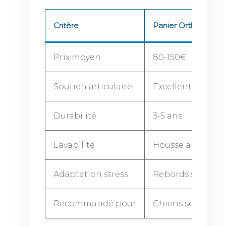
Critère
Panier Orthopédiq
Prix moyen
80-150€
Soutien articulaire
Excellent (mous
Durabilité
3-5 ans
Lavabilité
Housse amovible
Adaptation stress
Rebords sécurisa
Recommandé pour
Chiens seniors, 