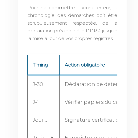
Pour ne commettre aucune erreur, la
chronologie des démarches doit être
scrupuleusement respectée, de la
déclaration préalable à la DDPP jusqu’à
la mise à jour de vos propres registres.
Timing
Action obligatoire
J-30
Déclaration de détention 
J-1
Vérifier papiers du cédant
Jour J
Signature certificat de cessi
J+1 à J+8
Enregistrement changement